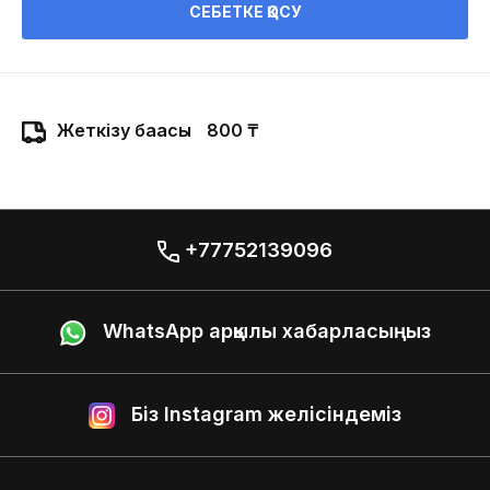
СЕБЕТКЕ ҚОСУ
Жеткізу бағасы
800 ₸
+77752139096
WhatsApp арқылы хабарласыңыз
Біз Instagram желісіндеміз