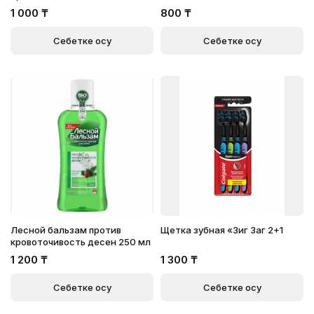
1 000
₸
800
₸
Себетке қосу
Себетке қосу
Лесной бальзам против
Щетка зубная «Зиг Заг 2+1
кровоточивость десен 250 мл
1 200
₸
1 300
₸
Себетке қосу
Себетке қосу