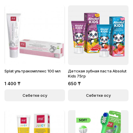
Splat ультракомплекс 100 мл
Детская зубная паста Absolut
Kids 75гр
1 400
₸
650
₸
Себетке қосу
Себетке қосу