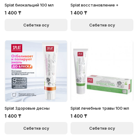
Splat биокальций 100 мл
Splat восстановление +
1 400
₸
1 400
₸
Себетке қосу
Себетке қосу
Splat Здоровые десны
Splat лечебные травы 100 мл
1 400
₸
1 400
₸
Себетке қосу
Себетке қосу