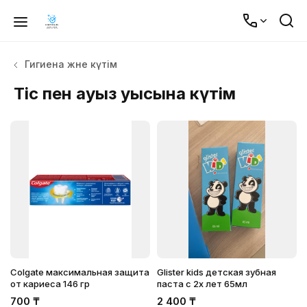
Гигиена және күтім
Тіс пен ауыз қуысына күтім
Colgate максимальная защита
Glister kids детская зубная
от кариеса 146 гр
паста с 2х лет 65мл
700
₸
2 400
₸