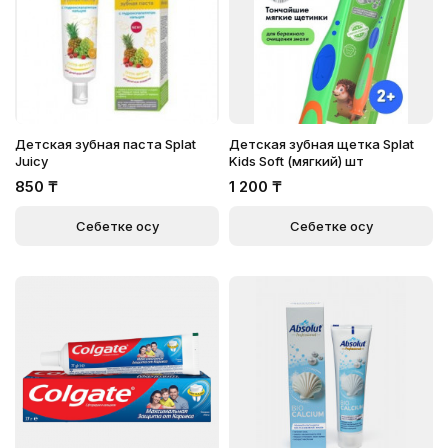
Детская зубная паста Splat
Детская зубная щетка Splat
Juicy
Kids Soft (мягкий) шт
850
₸
1 200
₸
Себетке қосу
Себетке қосу