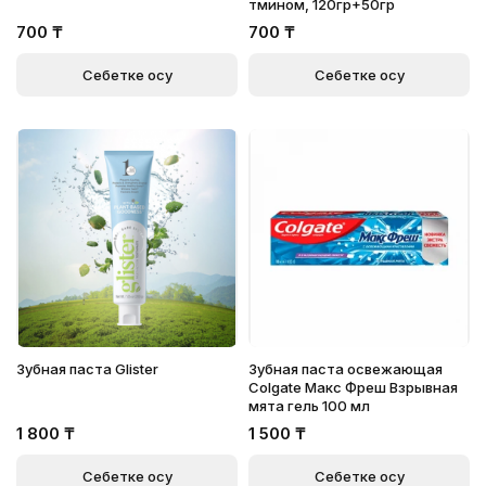
тмином, 120гр+50гр
700
₸
700
₸
Себетке қосу
Себетке қосу
Зубная паста Glister
Зубная паста освежающая
Colgate Макс Фреш Взрывная
мята гель 100 мл
1 800
₸
1 500
₸
Себетке қосу
Себетке қосу