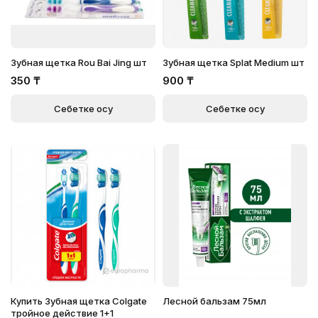
Зубная щетка Rou Bai Jing шт
Зубная щетка Splat Medium шт
350
₸
900
₸
Себетке қосу
Себетке қосу
Купить Зубная щетка Colgate
Лесной бальзам 75мл
тройное действие 1+1