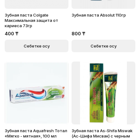
Зубная паста Colgate
Зубная паста Absolut 110гр
Максимальная защита от
кариеса 73гр
400
₸
800
₸
Себетке қосу
Себетке қосу
Зубная паста Aquafresh Тотал
Зубная паста As-Shifa Miswak
«Мягко - мятная», 100 мл
(Ас-Шифа Мисвак) с черным