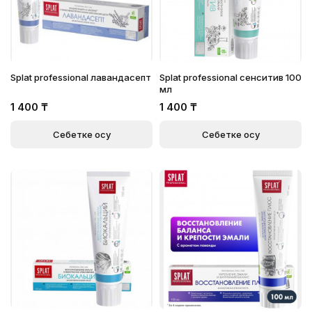
Splat professional лавандасепт
Splat professional сенситив 100
мл
1 400
₸
1 400
₸
Себетке қосу
Себетке қосу