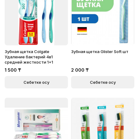
Зубная щетка Colgate
Зубная щетка Glister Soft шт
Удаление бактерий 4в1
средней жесткости 1+1
1 500
₸
2 000
₸
Себетке қосу
Себетке қосу