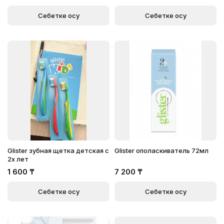
Себетке қосу
Себетке қосу
Glister зубная щетка детская с
Glister ополаскиватель 72мл
2х лет
1 600
₸
7 200
₸
Себетке қосу
Себетке қосу