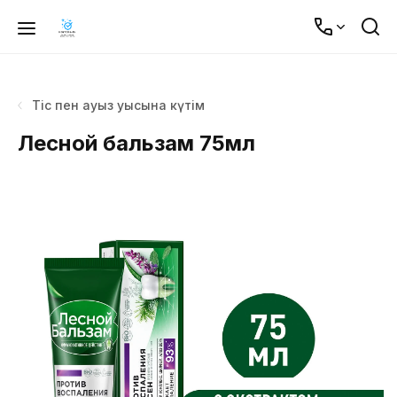
Тіс пен ауыз қуысына күтім
Лесной бальзам 75мл