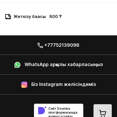
Жеткізу бағасы
800 ₸
+77752139096
WhatsApp арқылы хабарласыңыз
Біз Instagram желісіндеміз
Сайт Dzumba
платформасында
жұмыс істейді