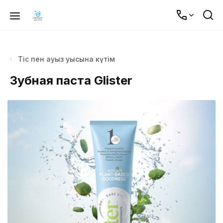
Тіс пен ауыз қуысына күтім
Зубная паста Glister