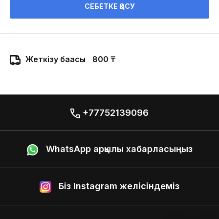
СЕБЕТКЕ ҚОСУ
Жеткізу бағасы
800 ₸
+77752139096
WhatsApp арқылы хабарласыңыз
Біз Instagram желісіндеміз