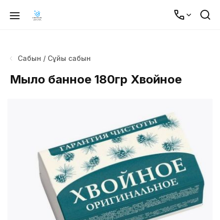
Сабын / Сұйық сабын
Мыло банное 180гр Хвойное