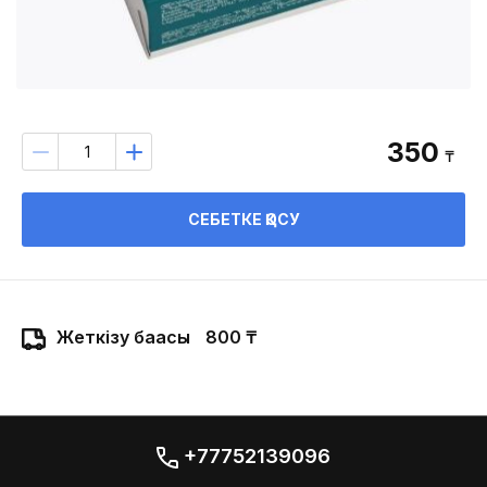
350
₸
СЕБЕТКЕ ҚОСУ
Жеткізу бағасы
800 ₸
+77752139096