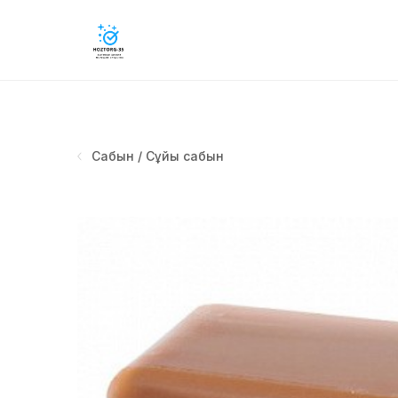
Сабын / Сұйық сабын