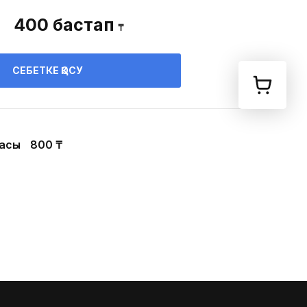
400
бастап
₸
СЕБЕТКЕ ҚОСУ
ғасы
800 ₸