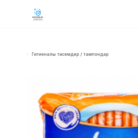
Гигиеналық төсемдер / тампондар