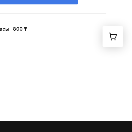
ғасы
800 ₸