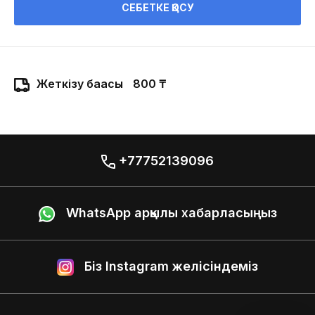
СЕБЕТКЕ ҚОСУ
Жеткізу бағасы
800 ₸
+77752139096
WhatsApp арқылы хабарласыңыз
Біз Instagram желісіндеміз