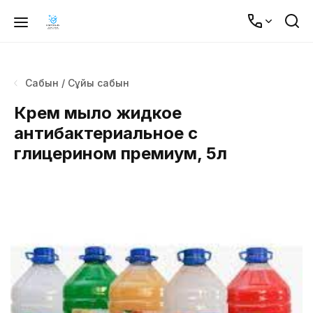
Сабын / Сұйық сабын
Крем мыло жидкое
антибактериальное с
глицерином премиум, 5л